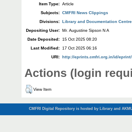
Item Type:
Article
Subjects:
CMFRI News Clippings
Divisions:
Library and Documentation Centre
Depositing User:
Mr. Augustine Sipson N A
Date Deposited:
15 Oct 2025 08:20
Last Modified:
17 Oct 2025 06:16
URI:
http://eprints.cmfri.org.in/id/eprin
Actions (login requ
View Item
CMFRI Digital Repository is hosted by Library and AKMU 