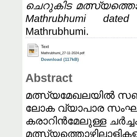
ചെറുകിട മത്സ്യത്ത
Mathrubhumi date
Mathrubhumi.
Text
Mathrubhumi_27-11-2024.pdf
Download (117kB)
Abstract
മത്സ്യമേഖലയിൽ സബ്‌
ലോക വ്യാപാര സംഘടന
കരാറിൻമേലുള്ള ചർച്
മത്സ്യത്തൊഴിലാളികള