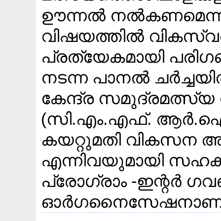
ഊന്നൽ നൽകണമെന്ന
വിഷയത്തിൽ വികസ്വര
പ്രത്യേകമായി പരിഗണ
നടന്ന പാനൽ ചർച്ചയിൽ
കേന്ദ്ര സമുദ്രമത്
(സി.എം.എഫ്. ആർ.ഐ.
കയറ്റുമതി വികസന അതോ
എന്നിവയുമായി സഹകര
പ്രോഗ്രാം -ഇന്റർ 
ഓർഗനൈസേഷനാണ് ചർച്