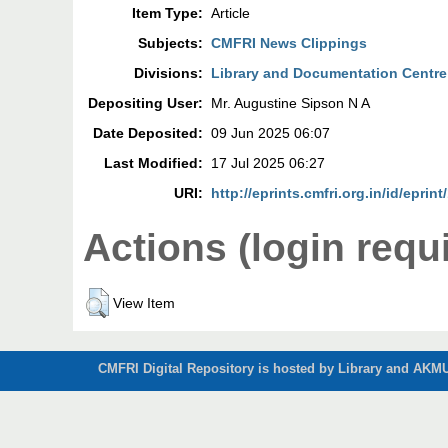
Item Type:
Article
Subjects:
CMFRI News Clippings
Divisions:
Library and Documentation Centre
Depositing User:
Mr. Augustine Sipson N A
Date Deposited:
09 Jun 2025 06:07
Last Modified:
17 Jul 2025 06:27
URI:
http://eprints.cmfri.org.in/id/eprin
Actions (login requ
View Item
CMFRI Digital Repository is hosted by Library and AKMU 