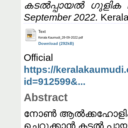
കടൽപ്പായൽ ഗുളിക Ke
September 2022.
Kerala
Text
Kerala Kaumudi_28-09-2022.pdf
Download (292kB)
Offic
https://keralakaumud
id=912599&...
Abstract
നോൺ ആൽക്കഹോളിക് 
ചെറുക്കാൻ കടൽ പായല