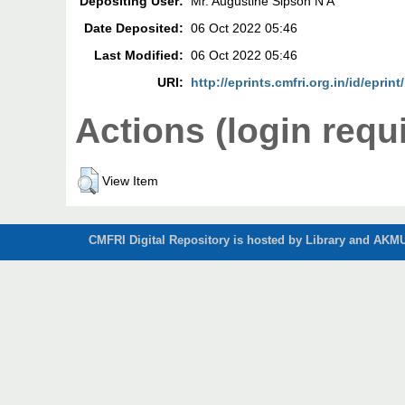
Depositing User:
Mr. Augustine Sipson N A
Date Deposited:
06 Oct 2022 05:46
Last Modified:
06 Oct 2022 05:46
URI:
http://eprints.cmfri.org.in/id/eprin
Actions (login requ
View Item
CMFRI Digital Repository is hosted by Library and AKMU 