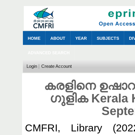
HOME
ABOUT
YEAR
SUBJECTS
DI
ADVANCED SEARCH
Login
Create Account
കരളിനെ ഉഷാറ
ഗുളിക Kerala 
Septe
CMFRI, Library
(20