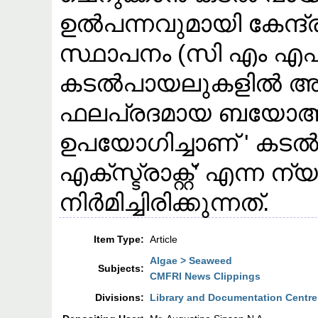
ഉൽപന്നവുമായി കേന്ദ
സ്ഥാപനം (സി എം എ
കടൽപായലുകളിൽ അടങ്
ഫലപ്രദമായ ബയോആക്റ
ഉപയോഗിച്ചാണ്‌ ' കട
എക്‌സ്ട്രാക്റ്റ്' എന്ന ന
നിർമിച്ചിരിക്കുന്നത്.
Item Type:
Article
Algae > Seaweed
Subjects:
CMFRI News Clippings
Divisions:
Library and Documentation Centre