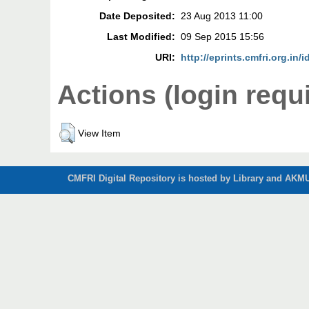
Date Deposited:
23 Aug 2013 11:00
Last Modified:
09 Sep 2015 15:56
URI:
http://eprints.cmfri.org.in/i
Actions (login requ
View Item
CMFRI Digital Repository is hosted by Library and AKMU 