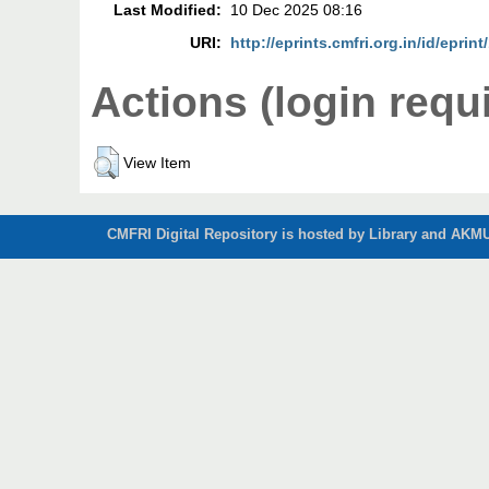
Last Modified:
10 Dec 2025 08:16
URI:
http://eprints.cmfri.org.in/id/eprin
Actions (login requ
View Item
CMFRI Digital Repository is hosted by Library and AKMU 