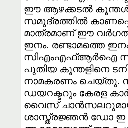
ഈ ആഴക്കടൽ കൂന്തൾ. ഇ
സമുദ്രത്തിൽ കാണപ്പ
മാത്രമാണ് ഈ വർഗത
ഇനം. രണ്ടാമത്തെ ഇന
സിഎംഎഫ്ആർഐ സംഘം
പുതിയ കൂന്തളിനെ ട
നാമകരണം ചെയ്തു
ഡയറക്ടറും കേരള ക
വൈസ് ചാൻസലറുമായി
ശാസ്ത്രജ്ഞൻ ഡോ ഇ