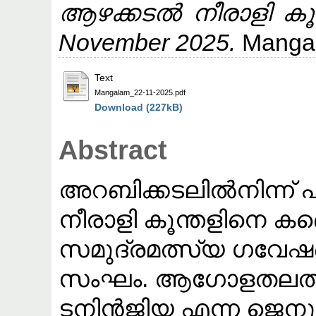
ആഴക്കടൽ നീരാളി കൂന
November 2025.
Manga
Text
Mangalam_22-11-2025.pdf
Download (227kB)
Abstract
അറബിക്കടലിൽനിന്ന്
നീരാളി കൂന്തളിനെ കണ്ട
സമുദ്രമത്സ്യ ഗവേഷ
സംഘം. ആഗോളതലത്ത
ടനിൻജിയ എന്ന ജെനുസ