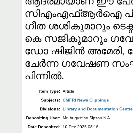
ആദരമായാണ് ഈ പേര
സിഎംഎഫ്ആർഐ പ്രിൻസ
ഗീത ശശികുമാറും ടെ
കെ സജികുമാറും ഗവ
ഡോ ഷിജിൻ അമേരി, ട
ചേർന്ന ഗവേഷണ സംഘമ
പിന്നിൽ.
Item Type:
Article
Subjects:
CMFRI News Clippings
Divisions:
Library and Documentation Centre
Depositing User:
Mr. Augustine Sipson N A
Date Deposited:
10 Dec 2025 08:16