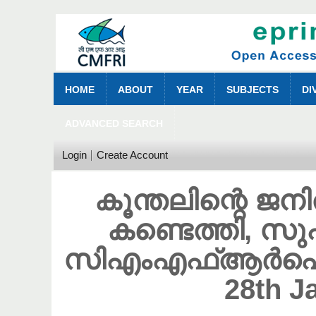
HOME
ABOUT
YEAR
SUBJECTS
DI
ADVANCED SEARCH
Login
Create Account
കൂന്തലിന്റെ 
കണ്ടെത്തി, സു
സിഎംഎഫ്ആർഐ Ke
28th J