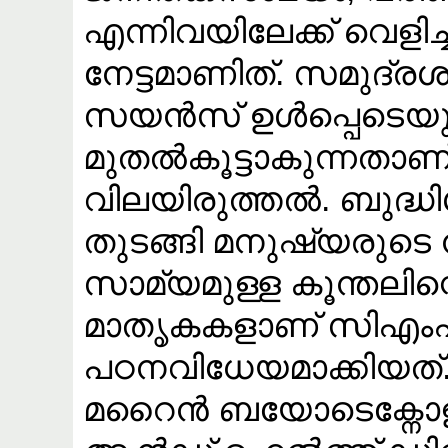
എന്നിവയിലേക്ക് വെളിച
നേട്ടമാണിത്. സമുദ്രശാ
സയൻസ് ഉൾപ്പെടെയുള
മുതൽകൂട്ടാകുന്നതാണ
വിലയിരുത്തൽ. ബുദ്ധി
തുടങ്ങി മനുഷ്യരുട
സാമ്യമുള്ള കൂന്തലി
മാതൃകകളാണ് സി
പഠനവിധേയമാക്കിയ
മറൈൻ ബയോടെക്നോളജി