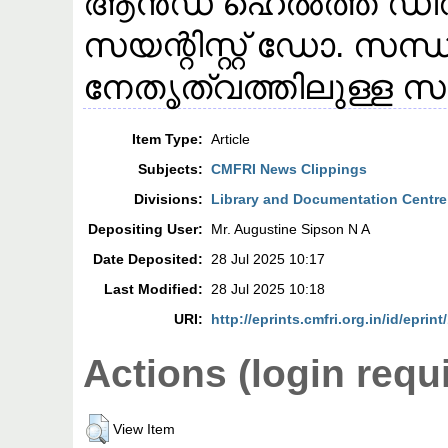
ആൻഡ് ഹെൽത്ത് ഡിവ
സയന്റിസ്റ്റ് ഡോ. സന്
നേതൃത്വത്തിലുള്ള 
Item Type:
Article
Subjects:
CMFRI News Clippings
Divisions:
Library and Documentation Centre
Depositing User:
Mr. Augustine Sipson N A
Date Deposited:
28 Jul 2025 10:17
Last Modified:
28 Jul 2025 10:18
URI:
http://eprints.cmfri.org.in/id/eprin
Actions (login requ
View Item