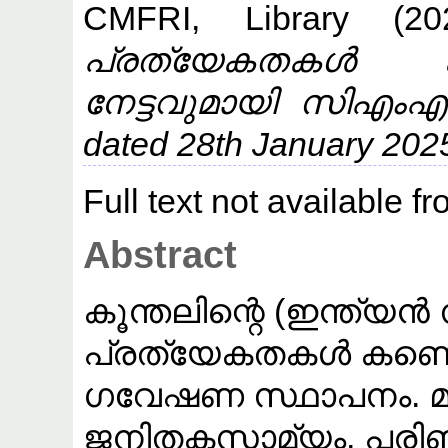
CMFRI, Library
(20
പ്രത്യേകതകൾ ക
നേട്ടവുമായി സിഎം
dated 28th January 202
Full text not available fr
Abstract
കൂന്തലിന്റെ (ഇന്ത്യന്
പ്രത്യേകതകള്‍ കണ്ടെത
ഗവേഷണ സ്ഥാപനം. മ
ജനിതകസാമ്യം, പരി