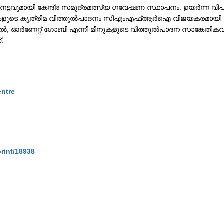
്ടവുമായി കേന്ദ്ര സമുദ്രമത്സ്യ ഗവേഷണ സ്ഥാപനം. ഉയർന്ന വിപ
നുകളുടെ കൃത്രിമ വിത്തുൽപാദനം സിഎംഎഫ്ആർഐ വിജയകരമായി പൂ
െൽ, ഓർണേറ്റ് ഗോബി എന്നീ മീനുകളുടെ വിത്തുൽപാദന സാങ്കേ
.
entre
print/18938