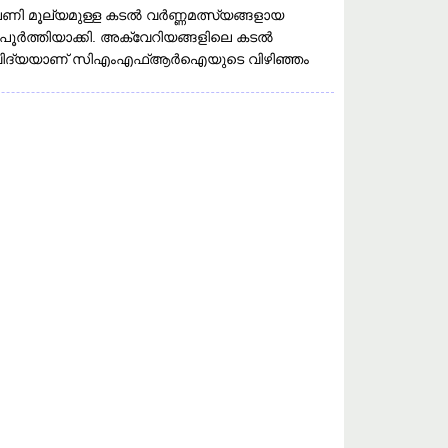
ണി മൂല്യമുള്ള കടൽ വർണ്ണമത്സ്യങ്ങളായ
ർത്തിയാക്കി. അക്വേറിയങ്ങളിലെ കടൽ
തികവിദ്യയാണ് സിഎംഎഫ്ആർഐയുടെ വിഴിഞ്ഞം