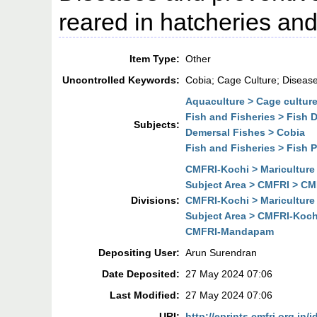
reared in hatcheries an
Item Type:
Other
Uncontrolled Keywords:
Cobia; Cage Culture; Diseas
Aquaculture > Cage cultur
Fish and Fisheries > Fish 
Subjects:
Demersal Fishes > Cobia
Fish and Fisheries > Fish 
CMFRI-Kochi > Mariculture
Subject Area > CMFRI > CMF
Divisions:
CMFRI-Kochi > Mariculture
Subject Area > CMFRI-Kochi
CMFRI-Mandapam
Depositing User:
Arun Surendran
Date Deposited:
27 May 2024 07:06
Last Modified:
27 May 2024 07:06
URI:
http://eprints.cmfri.org.in/