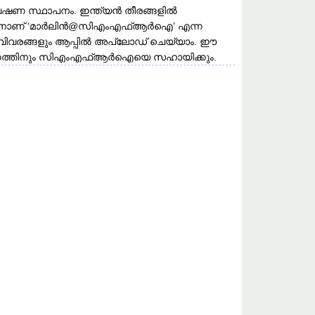
േഷണ സ്ഥാപനം. ഇന്ത്യൻ തീരങ്ങളിൽ
ന്നതിനാണ് ‘മാർലിൻ@സിഎംഎഫ്ആർഐ’ എന്ന
മറ്റ് വിവരങ്ങളും ആപ്പിൽ അപ്‍ലോഡ് ചെയ്യാം. ഈ
രശേഖരണത്തിനും സിഎംഎഫ്ആർഐയെ സഹായിക്കും.