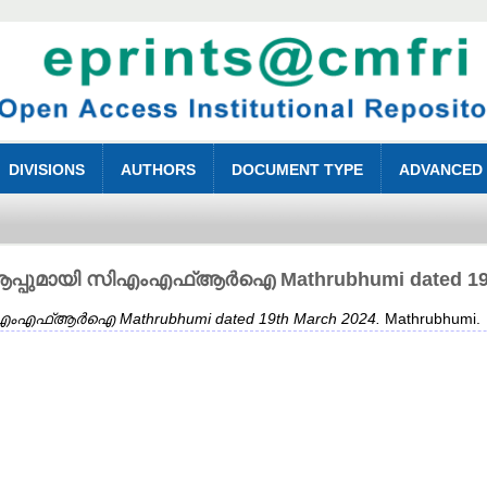
DIVISIONS
AUTHORS
DOCUMENT TYPE
ADVANCED
ുമായി സിഎംഎഫ്ആർഐ Mathrubhumi dated 19th
ഫ്ആർഐ Mathrubhumi dated 19th March 2024.
Mathrubhumi.