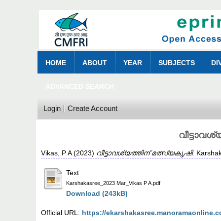
HOME
ABOUT
YEAR
SUBJECTS
DI
ADVANCED SEARCH
Login
Create Account
വീട്ടാവശ്
Vikas, P A
(2023)
വീട്ടാവശ്യത്തിന് മത്സ്യകൃഷി.
Karshaka
Text
Karshakasree_2023 Mar_Vikas P A.pdf
Download (243kB)
Official URL:
https://ekarshakasree.manoramaonline.c