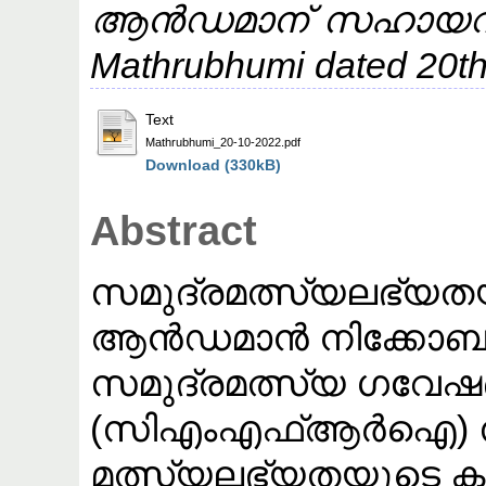
ആൻഡമാന് സഹായവ
Mathrubhumi dated 20th
Text
Mathrubhumi_20-10-2022.pdf
Download (330kB)
Abstract
സമുദ്രമത്സ്യലഭ്യത
ആൻഡമാൻ നിക്കോബാർ 
സമുദ്രമത്സ്യ ഗവേഷ
(സിഎംഎഫ്ആർഐ) സ
മത്സ്യലഭ്യതയുടെ കണ