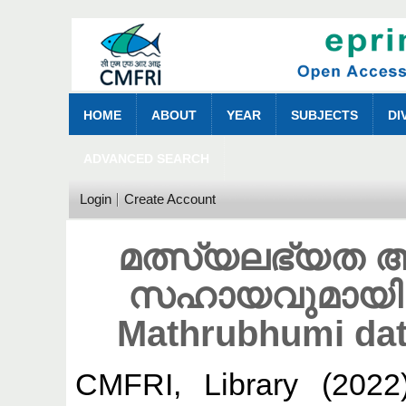
HOME
ABOUT
YEAR
SUBJECTS
DI
ADVANCED SEARCH
Login
Create Account
മത്സ്യലഭ്യത
സഹായവുമായ
Mathrubhumi dat
CMFRI, Library
(202