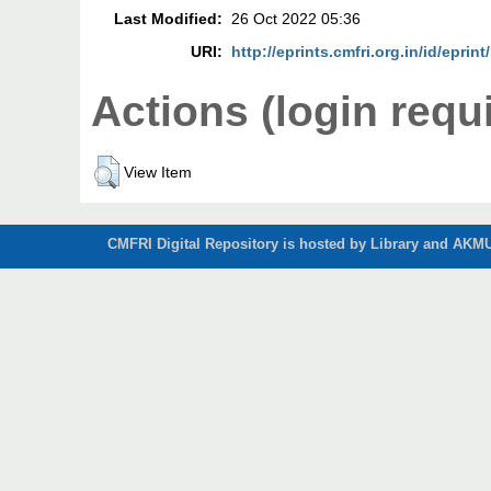
Last Modified:
26 Oct 2022 05:36
URI:
http://eprints.cmfri.org.in/id/eprin
Actions (login requ
View Item
CMFRI Digital Repository is hosted by Library and AKMU 