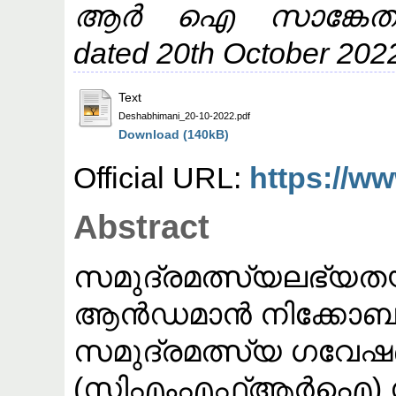
ആർ ഐ സാങ്കേതിക
dated 20th October 202
Text
Deshabhimani_20-10-2022.pdf
Download (140kB)
Official URL:
https://w
Abstract
സമുദ്രമത്സ്യലഭ്യത
ആൻഡമാൻ നിക്കോബാർ 
സമുദ്രമത്സ്യ ഗവേഷ
(സിഎംഎഫ്ആർഐ) സ