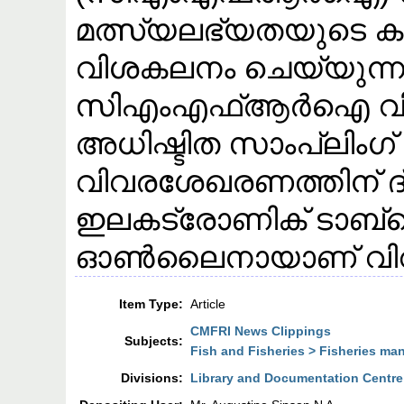
മത്സ്യലഭ്യതയുടെ കണ
വിശകലനം ചെയ്യുന്ന
സിഎംഎഫ്ആർഐ വികസിപ
അധിഷ്ടിത സാംപ്ലിംഗ്
വിവരശേഖരണത്തിന് ദ്വീ
ഇലകട്രോണിക് ടാബ്ല
ഓൺലൈനായാണ് വി
Item Type:
Article
CMFRI News Clippings
Subjects:
Fish and Fisheries > Fisheries m
Divisions:
Library and Documentation Centre