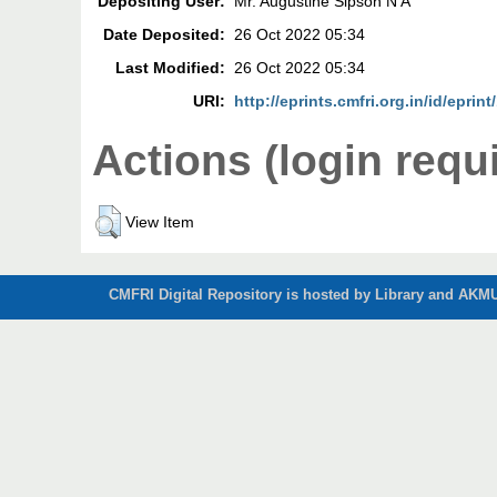
Depositing User:
Mr. Augustine Sipson N A
Date Deposited:
26 Oct 2022 05:34
Last Modified:
26 Oct 2022 05:34
URI:
http://eprints.cmfri.org.in/id/eprin
Actions (login requ
View Item
CMFRI Digital Repository is hosted by Library and AKMU 