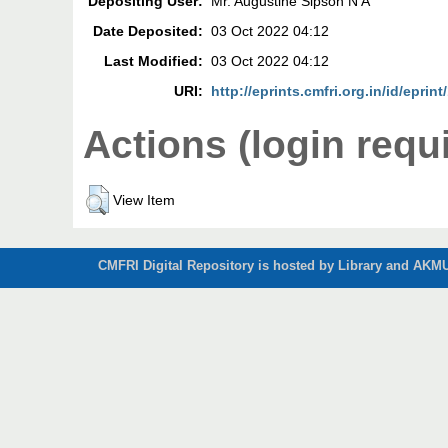
Depositing User:
Mr. Augustine Sipson N A
Date Deposited:
03 Oct 2022 04:12
Last Modified:
03 Oct 2022 04:12
URI:
http://eprints.cmfri.org.in/id/eprin
Actions (login requ
View Item
CMFRI Digital Repository is hosted by Library and AKMU 