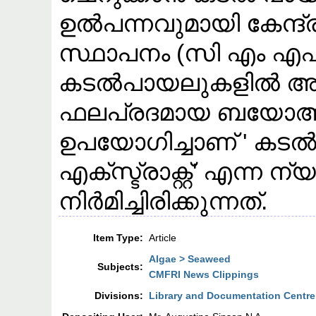
ഉൽപന്നവുമായി കേന്ദ
സ്ഥാപനം (സി എം എ
കടൽപായലുകളിൽ അടങ്
ഫലപ്രദമായ ബയോആക്റ
ഉപയോഗിച്ചാണ്‌ ' കട
എക്‌സ്ട്രാക്റ്റ്' എന്ന ന
നിർമിച്ചിരിക്കുന്നത്.
Item Type:
Article
Algae > Seaweed
Subjects:
CMFRI News Clippings
Divisions:
Library and Documentation Centre