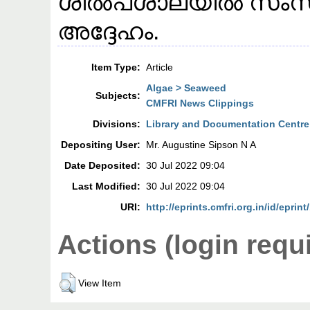
ശിൽപശാലയിൽ സംസാര
അദ്ദേഹം.
Item Type:
Article
Algae > Seaweed
Subjects:
CMFRI News Clippings
Divisions:
Library and Documentation Centre
Depositing User:
Mr. Augustine Sipson N A
Date Deposited:
30 Jul 2022 09:04
Last Modified:
30 Jul 2022 09:04
URI:
http://eprints.cmfri.org.in/id/eprint
Actions (login requ
View Item