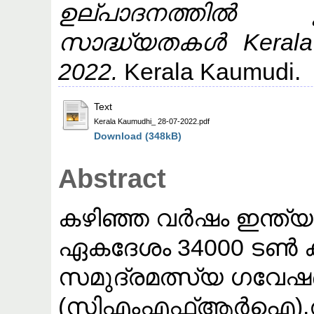
ഉല്പാദനത്തിൽ ഇ
സാദ്ധ്യതകൾ Kerala 
2022.
Kerala Kaumudi.
Text
Kerala Kaumudhi_ 28-07-2022.pdf
Download (348kB)
Abstract
കഴിഞ്ഞ വർഷം ഇന്ത്യയ
ഏകദേശം 34000 ടൺ ക
സമുദ്രമത്സ്യ ഗവേ
(സിഎംഎഫ്ആർഐ).രാജ്