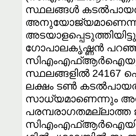
സ്ഥലങ്ങൾ കടൽപായൽ
അനുയോജ്യമാണെന
അടയാളപ്പെടുത്തിയിട്
ഗോപാലകൃഷ്ണൻ പറഞ്
സിഎംഎഫ്ആർഐയുടെ
സ്ഥലങ്ങളിൽ 24167 ഹ
ലക്ഷം ടൺ കടൽപായ
സാധ്യമാണെന്നും അദ്
പരമ്പരാഗതമല്ലാത്ത 
സിഎംഎഫ്ആർഐയിൽ 