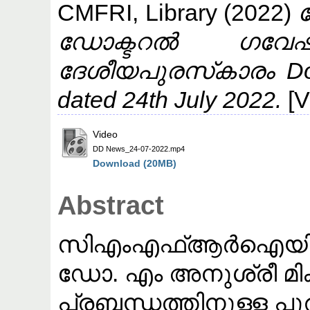
CMFRI, Library
(2022)
ഡ
ഡോക്ടറൽ ഗവേഷണ
ദേശീയപുരസ്‌കാരം Do
dated 24th July 2022.
[V
Video
DD News_24-07-2022.mp4
Download (20MB)
Abstract
സിഎംഎഫ്ആർഐയിലെ 
ഡോ. എം അനുശ്രീ മ
പ്രബന്ധത്തിനുള്ള പു