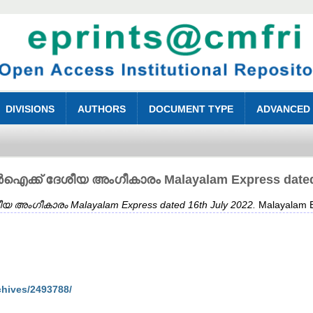
DIVISIONS
AUTHORS
DOCUMENT TYPE
ADVANCED
ക് ദേശീയ അംഗീകാരം Malayalam Express dated 1
ഗീകാരം Malayalam Express dated 16th July 2022.
Malayalam E
chives/2493788/