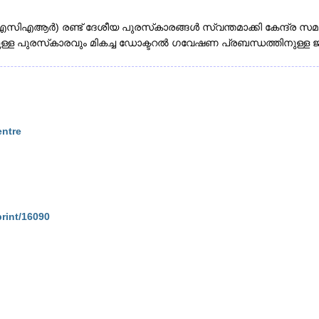
) രണ്ട് ദേശീയ പുരസ്‌കാരങ്ങൾ സ്വന്തമാക്കി കേന്ദ്ര സമ
ുള്ള പുരസ്‌കാരവും മികച്ച ഡോക്ടറൽ ഗവേഷണ പ്രബന്ധത്തിനുള്
entre
print/16090