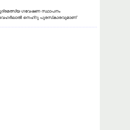
ുദ്രമത്സ്യ ഗവേഷണ സ്ഥാപനം
ള ജവഹർലാൽ നെഹ്റു പുരസ്‌കാരവുമാണ്