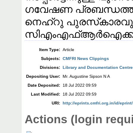
ഗവേഷണ പ്രബന്ധത്
നെഹ്റു പുരസ്‌കാരവ
സിഎംഎഫ്ആർഐക്ക് ലഭ
Item Type:
Article
Subjects:
CMFRI News Clippings
Divisions:
Library and Documentation Centre
Depositing User:
Mr. Augustine Sipson N A
Date Deposited:
18 Jul 2022 09:59
Last Modified:
18 Jul 2022 09:59
URI:
http://eprints.cmfri.org.in/id/eprin
Actions (login requ