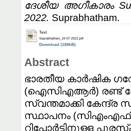
ദേശീയ അഗീകാരം Supr
2022.
Suprabhatham.
Text
Suprabhatham_16-07-2022.pdf
Download (188kB)
Abstract
ഭാരതീയ കാർഷിക 
(ഐസിഎആർ) രണ്ട് ദ
സ്വന്തമാക്കി കേന്ദ്
സ്ഥാപനം (സിഎംഎഫ്
റിപ്പോർട്ടിനുള്ള പുര