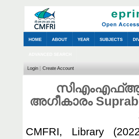
HOME
ABOUT
YEAR
SUBJECTS
DI
ADVANCED SEARCH
Login
Create Account
സിഎംഎഫ്ആർ
അഗീകാരം Suprabha
CMFRI, Library
(202