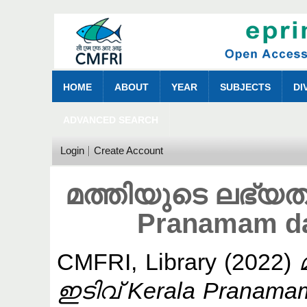
HOME
ABOUT
YEAR
SUBJECTS
DI
ADVANCED SEARCH
Login
Create Account
മത്തിയുടെ ലഭ്യത
Pranamam da
CMFRI, Library
(2022)
ഇടിവ് Kerala Pranamam