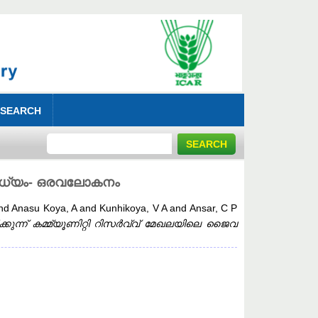
 SEARCH
ൈവിധ്യം- ഒരവലോകനം
nd
Anasu Koya, A
and
Kunhikoya, V A
and
Ansar, C P
ിക്കുന്ന് കമ്മ്യൂണിറ്റി റിസർവ്വ് മേഖലയിലെ ജൈവ