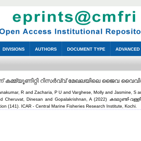
DIVISIONS
AUTHORS
DOCUMENT TYPE
ADVANCED
കുന്ന് കമ്മ്യൂണിറ്റി റിസർവ്വ് മേഖലയിലെ ജൈവ വ
anakumar, R
and
Zacharia, P U
and
Varghese, Molly
and
Jasmine, S
a
nd
Cheruvat, Dinesan
and
Gopalakrishnan, A
(2022)
കടലുണ്ടി-വള്ള
on (141). ICAR - Central Marine Fisheries Research Institute, Kochi.