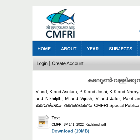
HOME
ABOUT
YEAR
SUBJECTS
Login
Create Account
കടലുണ്ടി-വള്ളിക്
Vinod, K
and
Asokan, P K
and
Joshi, K K
and
Naray
and
Nikhiljith, M
and
Vijesh, V
and
Jafer, Palot
a
വൈവിധ്യം- ഒരവലോകനം.
CMFRI Special Publicati
Text
CMFRI SP 141_2022_Kadalundi.pdf
Download (19MB)