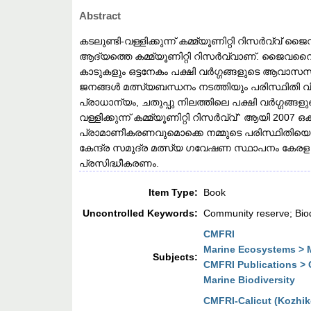
Abstract
കടലുണ്ടി-വള്ളിക്കുന്ന് കമ്മ്യൂണിറ്റി റിസർവ്വ
ആദ്യത്തെ കമ്മ്യൂണിറ്റി റിസർവ്വാണ്. ജൈവവൈവി
കാടുകളും ഒട്ടനേകം പക്ഷി വർഗ്ഗങ്ങളുടെ ആവാസ
ജനങ്ങൾ മത്സ്യബന്ധനം നടത്തിയും പരിസ്ഥിതി
പ്രാധാന്യം, ചതുപ്പു നിലത്തിലെ പക്ഷി വർഗ്ഗങ്
വള്ളിക്കുന്ന് കമ്മ്യൂണിറ്റി റിസർവ്വ്'' ആയി 200
പ്രാമാണീകരണവുമൊക്കെ നമ്മുടെ പരിസ്ഥിതിയെ ബ
കേന്ദ്ര സമുദ്ര മത്സ്യ ഗവേഷണ സ്ഥാപനം കേ
പ്രസിദ്ധീകരണം.
Item Type:
Book
Uncontrolled Keywords:
Community reserve; Bio
CMFRI
Marine Ecosystems >
Subjects:
CMFRI Publications > 
Marine Biodiversity
CMFRI-Calicut (Kozhi