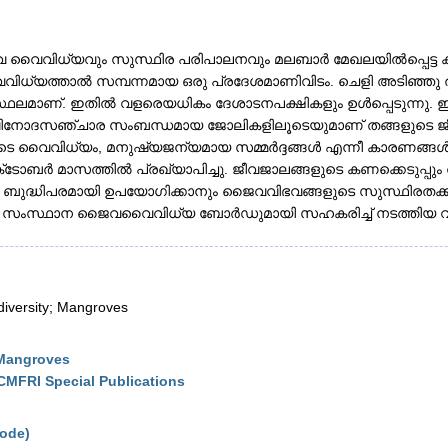
് ജൈവ വൈവിധ്യവും സുസ്ഥിര പരിപാലനവും മലബാർ മേഖലയിൽപ്പെട്ട കട
ധ്യത്താൽ സമ്പന്നമായ ഒരു പ്രദേശമാണിവിടം. ചെളി അടിഞ്ഞു രൂപപ
സ്ഥലമാണ്. ഇതിൽ വളരെയധികം ദേശാടനപക്ഷികളും ഉൾപ്പെടുന്നു. ഈ 
 വിനോദസഞ്ചാര സംബന്ധമായ ജോലികളിലൂടെയുമാണ് തങ്ങളുടെ ജീവ
ങളുടെ വൈവിധ്യം, മനുഷ്യജന്യമായ സമ്മർദ്ദങ്ങൾ എന്നീ കാരണങ്ങൾ ക
7 ഒക്‌ടോബർ മാസത്തിൽ പ്രഖ്യാപിച്ചു. ജീവജാലങ്ങളുടെ കണക്കെടുപ്പും
ുദ്ധിപരമായി ഉപയോഗിക്കാനും ജൈവവിഭവങ്ങളുടെ സുസ്ഥിരതക്കും 
രള സംസ്ഥാന ജൈവവൈവിധ്യ ബോർഡുമായി സഹകരിച്ച് നടത്തിയ വ
diversity; Mangroves
 Mangroves
CMFRI Special Publications
kode)