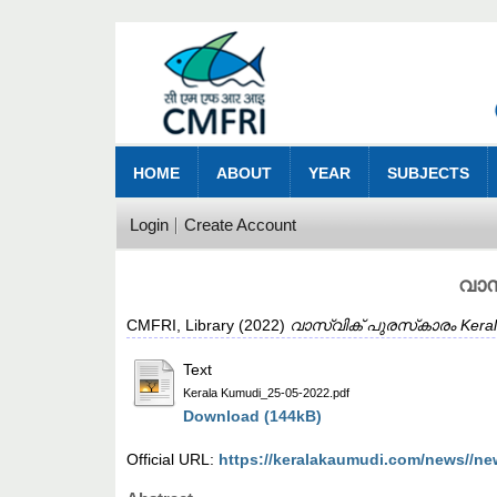
HOME
ABOUT
YEAR
SUBJECTS
Login
Create Account
വാസ
CMFRI, Library
(2022)
വാസ്‌വിക് പുരസ്‌കാരം Keral
Text
Kerala Kumudi_25-05-2022.pdf
Download (144kB)
Official URL:
https://keralakaumudi.com/news//ne