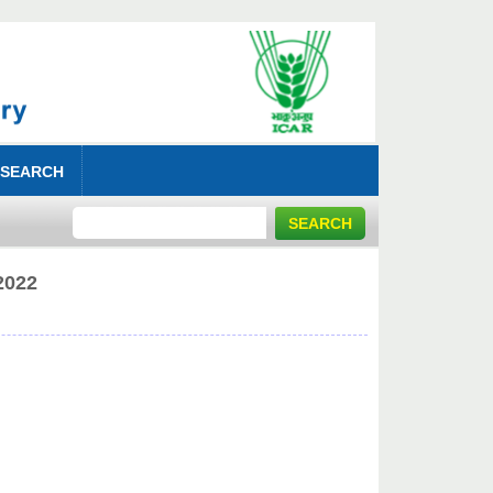
 SEARCH
2022