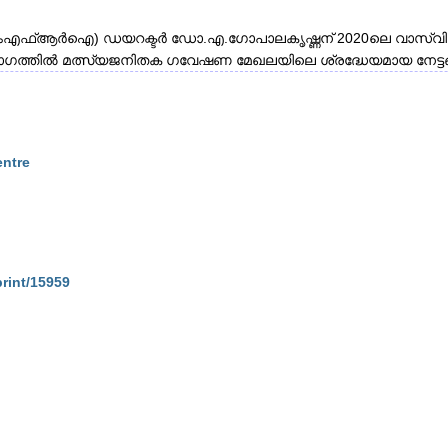
ംഎഫ്ആർഐ) ഡയറക്ടർ ഡോ.എ.ഗോപാലകൃഷ്ണന് 2020ലെ വാസ്‌വിക് ഇൻ
ാഗത്തിൽ മത്സ്യജനിതക ഗവേഷണ മേഖലയിലെ ശ്രദ്ധേയമായ നേട്ടങ
entre
print/15959