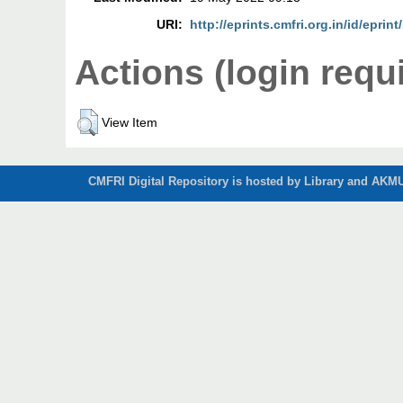
URI:
http://eprints.cmfri.org.in/id/eprin
Actions (login requ
View Item
CMFRI Digital Repository is hosted by Library and AKMU 