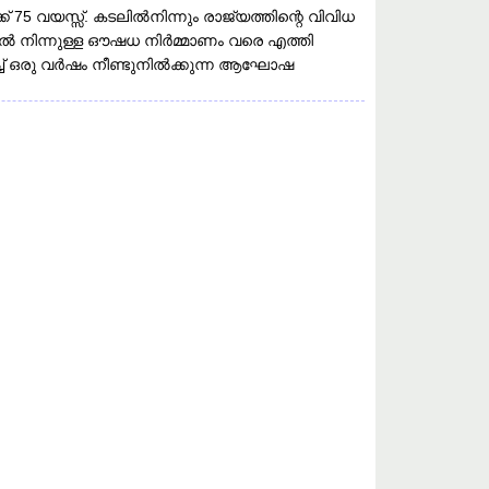
 വയസ്സ്. കടലിൽനിന്നും രാജ്യത്തിന്റെ വിവിധ
ടലിൽ നിന്നുള്ള ഔഷധ നിർമ്മാണം വരെ എത്തി
്ച് ഒരു വർഷം നീണ്ടുനിൽക്കുന്ന ആഘോഷ