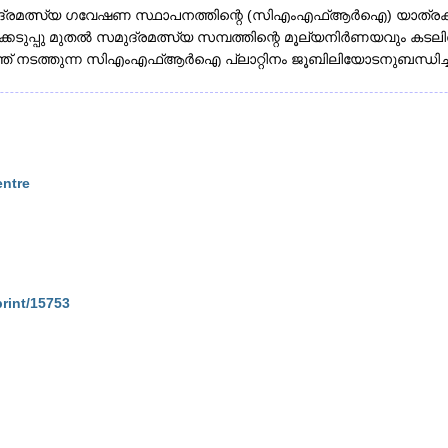
ുദ്രമത്സ്യ ഗവേഷണ സ്ഥാപനത്തിന്റെ (സിഎംഎഫ്ആർഐ) യാത്രക്ക് 75
ണക്കെടുപ്പു മുതൽ സമുദ്രമത്സ്യ സമ്പത്തിന്റെ മൂല്യനിർണയവും ക
ുത്ത് നടത്തുന്ന സിഎംഎഫ്ആർഐ പ്ലാറ്റിനം ജൂബിലിയോടനുബന്ധിച
entre
print/15753