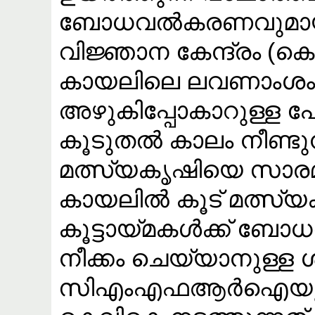
ബോധവൽകരണവുമായി
വിജ്ഞാന കേന്ദ്രം (
കായലിലെ ലവണാംശം 
അഴുകിപ്പോകാറുള്ള 
കൂടുതൽ കാലം നീണ്ടുന
മത്സ്യകൃഷിയെ സാരമായി
കായലിൽ കൂട് മത്സ്യ
കൂട്ടായ്മകൾക്ക് 
നീക്കം ചെയ്യാനുള്ള 
സിഎംഎഫആർഐയുടെ കീ