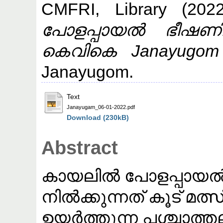
CMFRI, Library
(202
പോളപ്പായൽ ഭീഷണ
കെവികെ Janayugom 
Janayugom.
Text
Janayugam_06-01-2022.pdf
Download (230kB)
Abstract
കായലിൽ പോളപ്പായൽ 
നിൽക്കുന്നത് കൂട് മത
ഉയർത്തുന്ന പശ്ചാത്