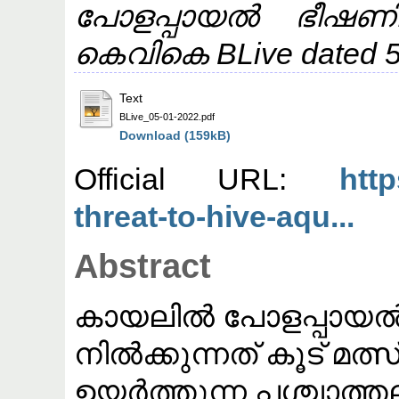
പോളപ്പായൽ ഭീഷണ
കെവികെ BLive dated 5t
Text
BLive_05-01-2022.pdf
Download (159kB)
Official URL:
http
threat-to-hive-aqu...
Abstract
കായലിൽ പോളപ്പായൽ 
നിൽക്കുന്നത് കൂട് മത
ഉയർത്തുന്ന പശ്ചാത്