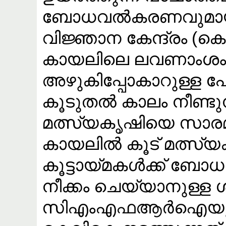
ബോധവൽകരണവുമായി
വിജ്ഞാന കേന്ദ്രം (
കായലിലെ ലവണാംശം 
അഴുകിപ്പോകാറുള്ള 
കൂടുതൽ കാലം നീണ്ടുന
മത്സ്യകൃഷിയെ സാരമായി
കായലിൽ കൂട് മത്സ്യ
കൂട്ടായ്മകൾക്ക് 
നീക്കം ചെയ്യാനുള്ള 
സിഎംഎഫആർഐയുടെ കീ