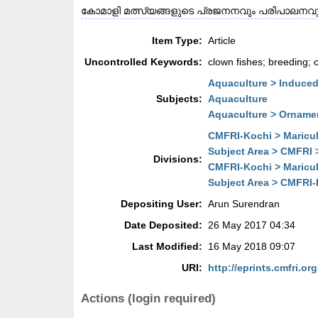
കോമാളി മത്സ്യങ്ങളുടെ പ്രജനനവും പരിപാലനവു
Item Type:
Article
Uncontrolled Keywords:
clown fishes; breeding; 
Aquaculture > Induce
Subjects:
Aquaculture
Aquaculture > Orname
CMFRI-Kochi > Maricul
Subject Area > CMFRI 
Divisions:
CMFRI-Kochi > Maricul
Subject Area > CMFRI-
Depositing User:
Arun Surendran
Date Deposited:
26 May 2017 04:34
Last Modified:
16 May 2018 09:07
URI:
http://eprints.cmfri.org
Actions (login required)