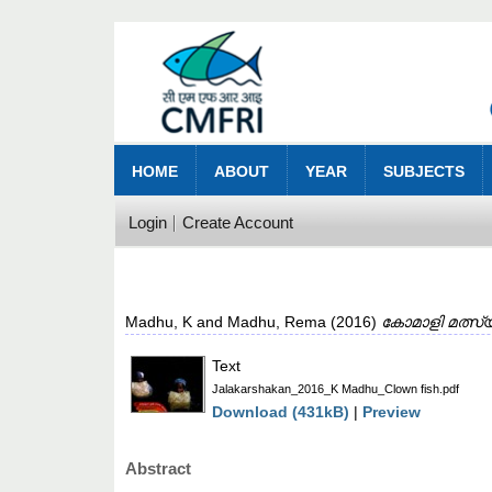
HOME
ABOUT
YEAR
SUBJECTS
Login
Create Account
Madhu, K
and
Madhu, Rema
(2016)
കോമാളി മത്സ്
Text
Jalakarshakan_2016_K Madhu_Clown fish.pdf
Download (431kB)
|
Preview
Abstract