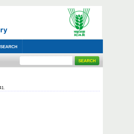
 SEARCH
41.