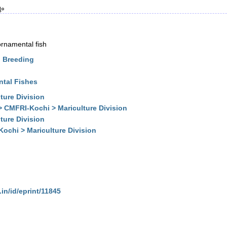
ം
ornamental fish
d Breeding
ntal Fishes
ture Division
> CMFRI-Kochi > Mariculture Division
ture Division
Kochi > Mariculture Division
.in/id/eprint/11845