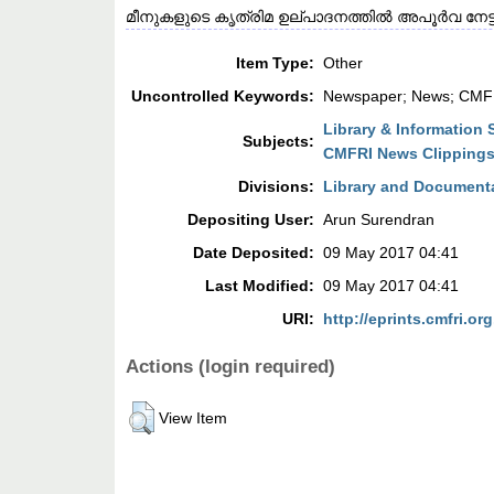
മീനുകളുടെ കൃത്രിമ ഉല്പാദനത്തിൽ അപൂർവ ന
Item Type:
Other
Uncontrolled Keywords:
Newspaper; News; CMFR
Library & Information 
Subjects:
CMFRI News Clipping
Divisions:
Library and Document
Depositing User:
Arun Surendran
Date Deposited:
09 May 2017 04:41
Last Modified:
09 May 2017 04:41
URI:
http://eprints.cmfri.org
Actions (login required)
View Item