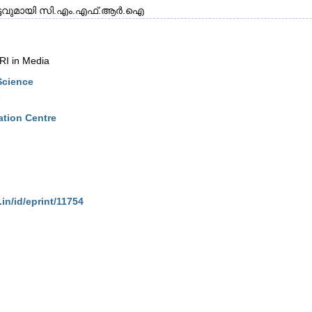
േട്ടവുമായി സി.എം.എഫ്.ആർ.ഐ
I in Media
Science
s
ation Centre
.in/id/eprint/11754