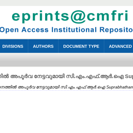
DIVISIONS
AUTHORS
DOCUMENT TYPE
ADVANCED
തിൽ അപൂർവ നേട്ടവുമായി സി.എം.എഫ്.ആർ.ഐ Suprab
ദനത്തിൽ അപൂർവ നേട്ടവുമായി സി.എം.എഫ്.ആർ.ഐ Suprabhatham dat