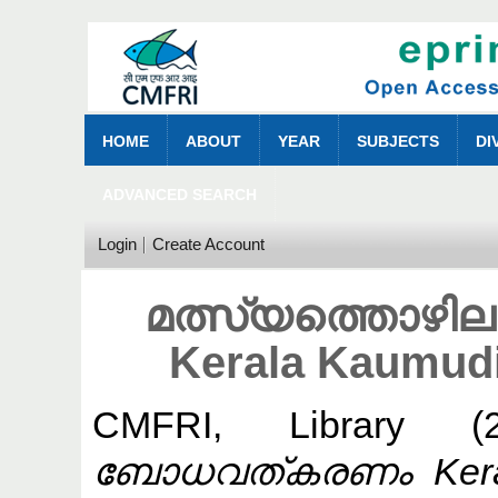
HOME
ABOUT
YEAR
SUBJECTS
DI
ADVANCED SEARCH
Login
Create Account
മത്സ്യത്തൊഴ
Kerala Kaumudi
CMFRI, Library
(2
ബോധവത്കരണം Kerala