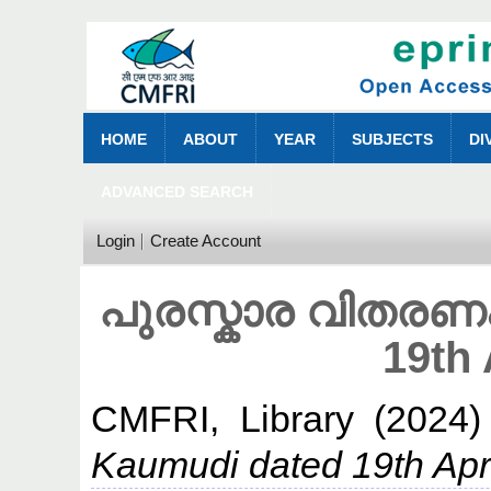
HOME
ABOUT
YEAR
SUBJECTS
DI
ADVANCED SEARCH
Login
Create Account
പുരസ്കാര വിതരണം 
19th 
CMFRI, Library
(2024
Kaumudi dated 19th Apri