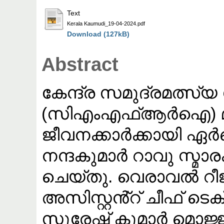
Text
Kerala Kaumudi_19-04-2024.pdf
Download (127kB)
Abstract
കേന്ദ്ര സമുദ്രമത്സ
(സിഎംഎഫ്ആർഐ) മിക
ജീവനക്കാർക്കായി ഏർപ
നന്ദകുമാർ റാവു സ്മ
ചെയ്തു. വെരാവൽ റീ
അസിസ്റ്റൻ്റ് ചീഫ് 
സുരേഷ് കുമാർ മൊജ്ജ