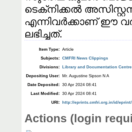
ടെക്‌നിക്കൽ അസിസ്റ്റൻ്റ
എന്നിവർക്കാണ് ഈ വ
ലഭിച്ചത്.
Item Type:
Article
Subjects:
CMFRI News Clippings
Divisions:
Library and Documentation Centre
Depositing User:
Mr. Augustine Sipson N A
Date Deposited:
30 Apr 2024 08:41
Last Modified:
30 Apr 2024 08:41
URI:
http://eprints.cmfri.org.in/id/eprin
Actions (login requ