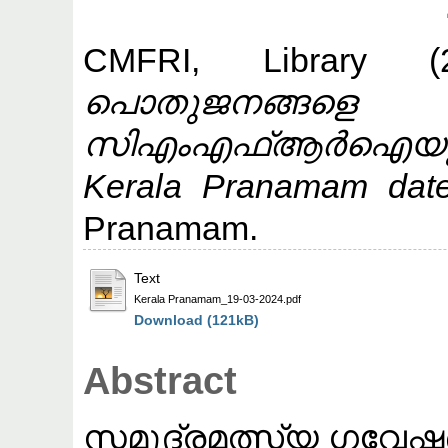
CMFRI, Library
(2
പൊതുജനങ്ങളെ
സിഎംഎഫ്ആർഐയ
Kerala Pranamam dat
Pranamam.
Text
Kerala Pranamam_19-03-2024.pdf
Download (121kB)
Abstract
സമുദ്രമത്സ്യ ഗവേ