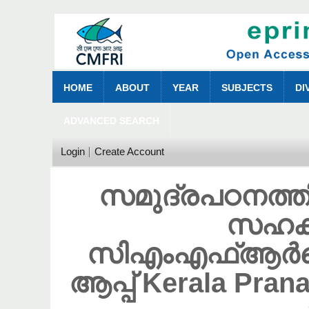
HOME
ABOUT
YEAR
SUBJECTS
DI
ADVANCED SEARCH
Login
Create Account
സമുദ്രപഠനത്
സഹകരി
സിഎംഎഫ്ആ
ആപ്പ് Kerala Pra