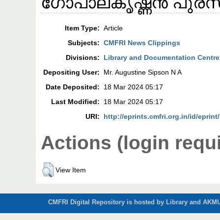
ഗോപാലകൃഷ്ണൻ പുരസ്
Item Type:
Article
Subjects:
CMFRI News Clippings
Divisions:
Library and Documentation Centre
Depositing User:
Mr. Augustine Sipson N A
Date Deposited:
18 Mar 2024 05:17
Last Modified:
18 Mar 2024 05:17
URI:
http://eprints.cmfri.org.in/id/eprin
Actions (login requ
View Item
CMFRI Digital Repository is hosted by Library and AKMU 