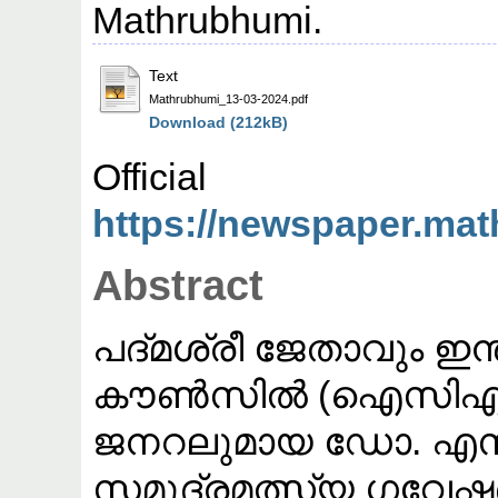
Mathrubhumi.
Text
Mathrubhumi_13-03-2024.pdf
Download (212kB)
Offic
https://newspaper.ma
Abstract
പദ്മശ്രീ ജേതാവും 
കൗൺസിൽ (ഐസിഎആർ
ജനറലുമായ ഡോ. എസ്.
സമുദ്രമത്സ്യ ഗവേ