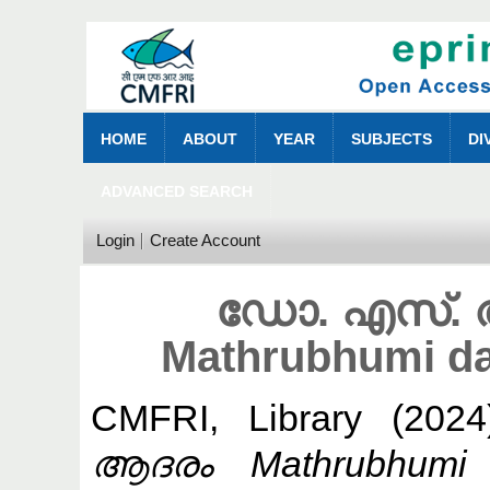
HOME
ABOUT
YEAR
SUBJECTS
DI
ADVANCED SEARCH
Login
Create Account
ഡോ. എസ്. 
Mathrubhumi da
CMFRI, Library
(202
ആദരം Mathrubhumi 