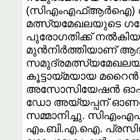
(സിഎംഎഫ്ആർഐ) ആദര
മത്സ്യമേഖലയുടെ 
പുരോഗതിക്ക് നൽക
മുൻനിർത്തിയാണ് ആദ
സമുദ്രമത്സ്യമേഖല
കൂട്ടായ്മയായ മറൈ
അസോസിയേഷൻ ഓഫ് ഇ
ഡോ അയ്യപ്പന് ഓണററ
സമ്മാനിച്ചു. സിഎ
എം.ബി.എ.ഐ. പ്രസി