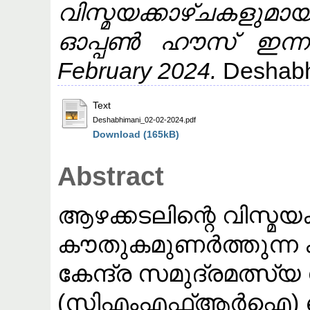
വിസ്മയക്കാഴ്ച
ഓപ്പൺ ഹൗസ് ഇന്ന് 
February 2024.
Deshabh
Text
Deshabhimani_02-02-2024.pdf
Download (165kB)
Abstract
ആഴക്കടലിന്റെ വിസ്മയക
കൗതുകമുണർത്തുന്ന 
കേന്ദ്ര സമുദ്രമത്
(സിഎംഎഫ്ആർഐ) വെള