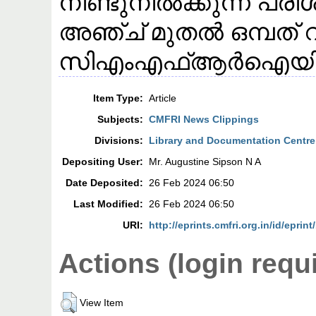
നീണ്ടുനിൽക്കുന്ന പര
അഞ്ച് മുതൽ ഒമ്പത്
സിഎംഎഫ്ആർഐയിൽ 
Item Type:
Article
Subjects:
CMFRI News Clippings
Divisions:
Library and Documentation Centre
Depositing User:
Mr. Augustine Sipson N A
Date Deposited:
26 Feb 2024 06:50
Last Modified:
26 Feb 2024 06:50
URI:
http://eprints.cmfri.org.in/id/eprin
Actions (login requ
View Item