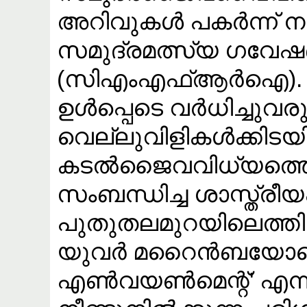
അറിവുകൾ പകർന്ന് ന
സമുദ്രമത്സ്യ ഗവേ
(സിഎംഎഫ്ആർഐ). ക
ഉൾപ്പെടെ വർധിച്ചുവരു
വെല്ലുവിളികൾക്കിട
കടൽജൈവവിധ്യത്തെയ
സംബന്ധിച്ച ശാസ്ത്രീ
പുതുതലമുറയിലെത്തിക
യുവർ മറൈൻബയോഡൈവേഴ
എൺവയൺമെന്റ്' എന്