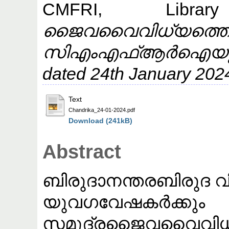
CMFRI, Library
ജൈവവൈവിധ്യത
സിഎംഎഫ്ആർഐയുടെ ശ
dated 24th January 202
Text
Chandrika_24-01-2024.pdf
Download (241kB)
Abstract
ബിരുദാനന്തരബിരുദ വി
യുവഗവേഷകർക്കും
സമുദ്രജൈവവൈവിധ്യത്