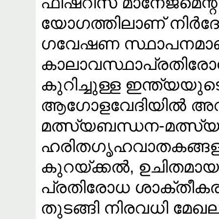
ഫിഷറീസ് മാനേജ്മെന്റ്
യോഗത്തിലാണ് നിർദേശം
ഗവേഷണ സ്ഥാപനമാ
കാലാവസ്ഥാപ്രതിരോ
കുറിച്ചുള്ള ഇന്ത്യയു
ആഗോളവേദിയിൽ അവതരി
മത്സ്യബന്ധന-മത്സ
ഹരിതഗൃഹവാതകങ്ങള
കുറയ്ക്കൽ, ഉചിതമായ 
പ്രതിരോധ ശാക്തീകര
തുടങ്ങി നിരവധി മേ