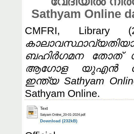
വേദിയിൽ നിർ
Sathyam Online d
CMFRI, Library
(2
കാലാവസ്ഥാവ്യത
ബഹിർഗമന തോത് ഗണ
ആഗോള യുഎൻ വേദ
ഇന്ത്യ Sathyam Onlin
Sathyam Online.
Text
Satyam Online_20-01-2024.pdf
Download (232kB)