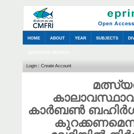
HOME
ABOUT
YEAR
SUBJECTS
DI
ADVANCED SEARCH
Login
Create Account
മത്സ്
കാലാവസ്ഥാവ
കാർബൺ ബഹിർഗമ
കുറക്കണമെ