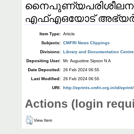
നൈപുണ്യപരിശീലനം
എഫ്എഒയോട് അഭ്യർത്ഥ
Item Type:
Article
Subjects:
CMFRI News Clippings
Divisions:
Library and Documentation Centre
Depositing User:
Mr. Augustine Sipson N A
Date Deposited:
26 Feb 2024 06:55
Last Modified:
26 Feb 2024 06:55
URI:
http://eprints.cmfri.org.in/id/eprin
Actions (login requ
View Item