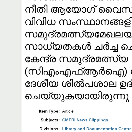
നീതി ആയോഗ് വൈസ്
വിവിധ സംസ്ഥാനങ്ങള
സമുദ്രമത്സ്യമേഖല
സാധ്യതകൾ ചർച്ച ചെ
കേന്ദ്ര സമുദ്രമത്
(സിഎംഎഫ്ആർഐ) സംഘ
ദേശീയ ശിൽപശാല ഉദ
ചെയ്യുകയായിരുന്നു 
Item Type:
Article
Subjects:
CMFRI News Clippings
Divisions:
Library and Documentation Centre