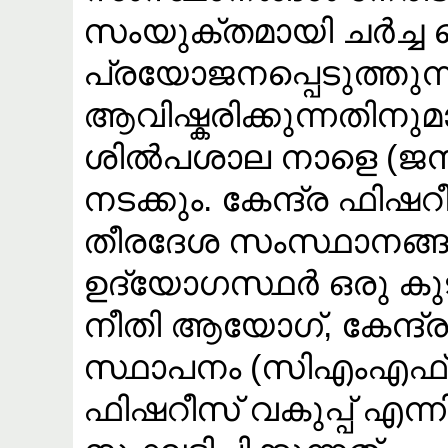
സംയുക്തമായി ചർച്
പ്രയോജനപ്പെടുത്തുന
ആവിഷ്കരിക്കുന്നതിന
ശിൽപശാല നാളെ (ജനുവ
നടക്കും. കേന്ദ്ര ഫിഷ
തീരദേശ സംസ്ഥാനങ്ങ
ഉദ്യോഗസ്ഥർ ഒരു കു
നീതി ആയോഗ്, കേന്ദ
സ്ഥാപനം (സിഎംഎ
ഫിഷറീസ് വകുപ്പ് എന