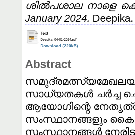
ശിൽപശാല നാളെ കൊച്
January 2024.
Deepika.
Text
Deepika_04-01-2024.pdf
Download (220kB)
Abstract
സമുദ്രമത്സ്യമേഖല
സാധ്യതകൾ ചർച്ച ചെയ
ആയോഗിന്റെ നേതൃത്വത
സംസ്ഥാനങ്ങളും കൈകോ
സംസ്ഥാനങ്ങൾ നേരിട