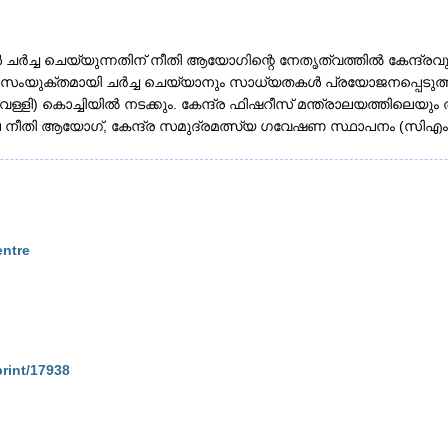
്ച ചെയ്യുന്നതിന് നീതി ആയോഗിന്റെ നേതൃത്വത്തിൽ കേന്ദ്രവു
സംയുക്തമായി ചർച്ച ചെയ്യാനും സാധ്യതകൾ പ്രയോജനപ്പെടുത്തുന
ളി) കൊച്ചിയിൽ നടക്കും. കേന്ദ്ര ഫിഷറീസ് മന്ത്രാലയത്തിലെയ
ാല നീതി ആയോഗ്, കേന്ദ്ര സമുദ്രമത്സ്യ ഗവേഷണ സ്ഥാപനം (സി
entre
print/17938