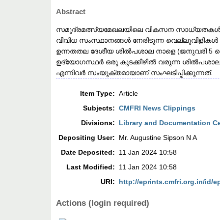
Abstract
സമുദ്രമത്സ്യമേഖലയിലെ വികസന സാധ്യതകൾ ചർച
വിവിധ സംസ്ഥാനങ്ങൾ നേരിടുന്ന വെല്ലുവിളികൾ 
ഉന്നതതല ദേശീയ ശിൽപശാല നാളെ (ജനുവരി 5 വെള്
ഉദ്യോഗസ്ഥർ ഒരു കുടക്കീഴിൽ വരുന്ന ശിൽപശ
എന്നിവർ സംയുക്തമായാണ് സംഘടിപ്പിക്കുന്നത്.
Item Type:
Article
Subjects:
CMFRI News Clippings
Divisions:
Library and Documentation C
Depositing User:
Mr. Augustine Sipson N A
Date Deposited:
11 Jan 2024 10:58
Last Modified:
11 Jan 2024 10:58
URI:
http://eprints.cmfri.org.in/id/e
Actions (login required)