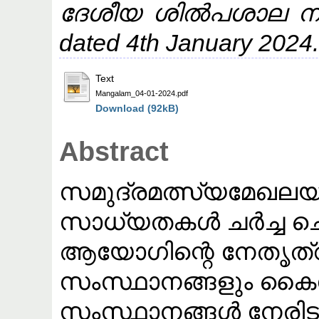
ദേശീയ ശിൽപശാല നാ
dated 4th January 2024
Text
Mangalam_04-01-2024.pdf
Download (92kB)
Abstract
സമുദ്രമത്സ്യമേഖല
സാധ്യതകൾ ചർച്ച ചെയ
ആയോഗിന്റെ നേതൃത്വത
സംസ്ഥാനങ്ങളും കൈകോ
സംസ്ഥാനങ്ങൾ നേരിട