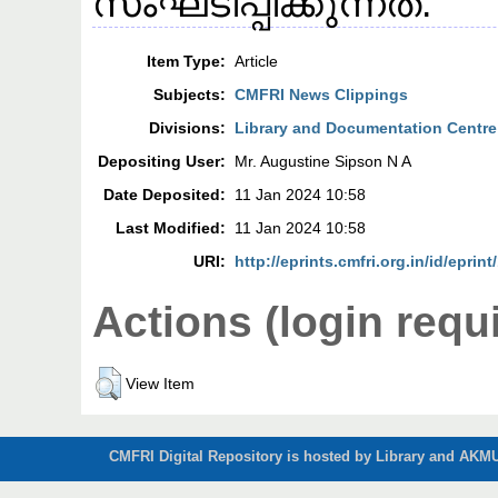
സംഘടിപ്പിക്കുന്നത്.
Item Type:
Article
Subjects:
CMFRI News Clippings
Divisions:
Library and Documentation Centre
Depositing User:
Mr. Augustine Sipson N A
Date Deposited:
11 Jan 2024 10:58
Last Modified:
11 Jan 2024 10:58
URI:
http://eprints.cmfri.org.in/id/eprin
Actions (login requ
View Item
CMFRI Digital Repository is hosted by Library and AKMU 