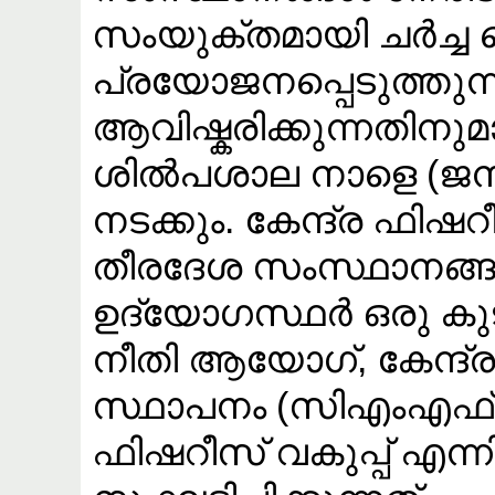
സംയുക്തമായി ചർച്
പ്രയോജനപ്പെടുത്തുന
ആവിഷ്കരിക്കുന്നതിന
ശിൽപശാല നാളെ (ജനുവ
നടക്കും. കേന്ദ്ര ഫിഷ
തീരദേശ സംസ്ഥാനങ്ങ
ഉദ്യോഗസ്ഥർ ഒരു കു
നീതി ആയോഗ്, കേന്ദ
സ്ഥാപനം (സിഎംഎ
ഫിഷറീസ് വകുപ്പ് എന