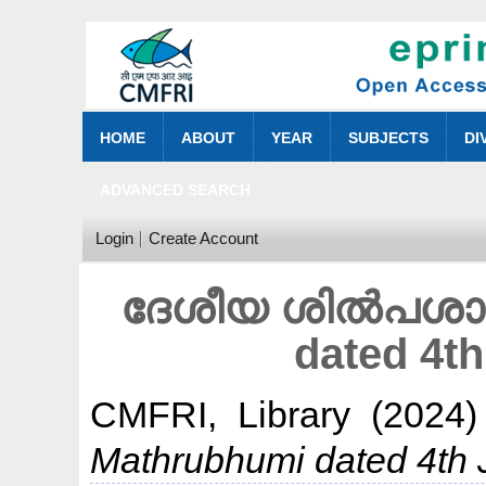
HOME
ABOUT
YEAR
SUBJECTS
DI
ADVANCED SEARCH
Login
Create Account
ദേശീയ ശിൽപശാല
dated 4t
CMFRI, Library
(2024
Mathrubhumi dated 4th 