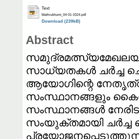
Text
Mathrubhumi_04-01-2024.pdf
Download (239kB)
Abstract
സമുദ്രമത്സ്യമേഖല
സാധ്യതകൾ ചർച്ച ചെയ
ആയോഗിന്റെ നേതൃത്വത
സംസ്ഥാനങ്ങളും കൈകോ
സംസ്ഥാനങ്ങൾ നേരിട
സംയുക്തമായി ചർച്
പ്രയോജനപ്പെടുത്തുന