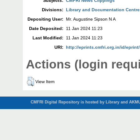
Subjects:
CMFRI News Clippings
Divisions:
Library and Documentation Centre
Depositing User:
Mr. Augustine Sipson N A
Date Deposited:
11 Jan 2024 11:23
Last Modified:
11 Jan 2024 11:23
URI:
http://eprints.cmfri.org.in/id/eprin
Actions (login requ
View Item
CMFRI Digital Repository is hosted by Library and AKMU 