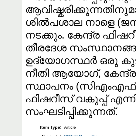
ആവിഷ്കരിക്കുന്നതിന
ശിൽപശാല നാളെ (ജനുവ
നടക്കും. കേന്ദ്ര ഫിഷ
തീരദേശ സംസ്ഥാനങ്ങ
ഉദ്യോഗസ്ഥർ ഒരു കു
നീതി ആയോഗ്, കേന്ദ
സ്ഥാപനം (സിഎംഎ
ഫിഷറീസ് വകുപ്പ് എന
സംഘടിപ്പിക്കുന്നത്.
Item Type:
Article