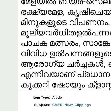
മേളയിൽ ബയർ-സെല്ലർ 
ഭക്ഷ്യമേള, കൃഷിചെയ്
മീനുകളുടെ വിപണനം,
മൂല്യവർധിതഉൽപന്നങ
പാചക മത്സരം, സാങ്ക
വിവിധ ഉൽപന്നങ്ങളു
ആരോഗ്യ ചർച്ചകൾ,
എന്നിവയാണ് പ്രധാനയി
കുക്കറി ഷോയും ക്ളാസ്
Item Type:
Article
Subjects:
CMFRI News Clippings