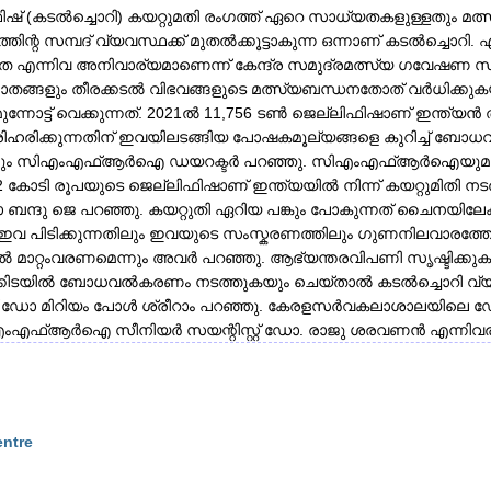
ഫിഷ് (കടൽച്ചൊറി) കയറ്റുമതി രം​ഗത്ത് ഏറെ സാധ്യതകളുള്ളതും മത
തിന്റ സമ്പദ് വ്യവസ്ഥക്ക് മുതൽക്കൂട്ടാകുന്ന ഒന്നാണ് കടൽച്ചൊ
യത എന്നിവ അനിവാര്യമാണെന്ന് കേന്ദ്ര സമുദ്രമത്സ്യ ​ഗവേ
ാതങ്ങളും തീരക്കടൽ വിഭവങ്ങളുടെ മത്സ്യബന്ധനതോത് വർധിക്ക
്ട് വെക്കുന്നത്. 2021ൽ 11,756 ടൺ ജെല്ലിഫിഷാണ് ഇന്ത്യൻ തീരത
 പരിഹരിക്കുന്നതിന് ഇവയിലടങ്ങിയ പോഷകമൂല്യങ്ങളെ കുറിച്ച്
േണമെന്നും സിഎംഎഫ്ആർഐ ഡയറക്ടർ പറഞ്ഞു. സിഎംഎഫ്ആർഐയുമ
 കോടി രൂപയുടെ ജെല്ലിഫിഷാണ് ഇന്ത്യയിൽ നിന്ന് കയറ്റുമിതി നടത്ത
 ഡോ ബന്ദു ജെ പറഞ്ഞു. കയറ്റുതി ഏറിയ പങ്കും പോകുന്നത് ചൈനയി
 പിടിക്കുന്നതിലും ഇവയുടെ സംസ്കരണത്തിലും ​ഗുണനിലവാരത്തോ
ൽ മാറ്റംവരണമെന്നും അവർ പറഞ്ഞു. ആഭ്യന്തരവിപണി സൃഷ്ടിക്ക
ിടയിൽ ബോധവൽകരണം നടത്തുകയും ചെയ്താൽ കടൽച്ചൊറി വ്യാപാര രം
 ഡോ മിറിയം പോൾ ശ്രീറാം പറഞ്ഞു. കേരളസർവകലാശാലയിലെ ഡോ 
്ആർഐ സീനിയർ സയന്റിസ്റ്റ് ഡോ. രാജു ശരവണൻ എന്നിവരും പ
entre