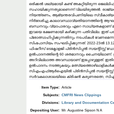
ഒരിക്കൽ ശല്യമായി കണ്ട് അകറ്റിയിരുന്ന ജെല്ലി
സഹായിക്കുന്നതുമാണെന്ന് വിലയിരുത്തൽ. രാജ്യത്
നിയന്ത്രണം, ആഭ്യന്തരവിപണിയിലെ സ്വീകാര്
നിർദേശിച്ചു.കാലാവസ്ഥാവ്യതിയാനത്തിന്റെ ആഘ
ബന്ധനവും വ്യാപാരവും ഏറെ സാധ്യതകളാണ് മുന്നോട
ഇവയെ ഭക്ഷണമായി കഴിക്കുന്ന പതിവില്ല. ഇത്
പ്രോത്സാഹിപ്പിക്കുന്നതിനും നടപടികൾ വ
സിംപോസിയം സംഘടിപ്പിക്കുന്നത്. 2022-23ൽ 13.12
ഫിഷറീസ് ടെക്നോളജി പ്രിൻസിപ്പൽ സയന്റിസ്റ്റ്
ഉൽപാദനത്തിന്റെ 60 ശതമാനവും ചൈനയിലാണ്. ഇവ
അറിവില്ലാത്ത അവസ്ഥയാണ് ഇപ്പോഴുള്ളത്. ഇതി
ഉൽപാദനം നടത്തുകയും മത്സ്യത്തൊഴിലാളികൾക്ക
സിഎംഎഫ്ആർഐയിൽ പ്രിൻസിപ്പൽ സയന്റിസ്റ്റ്
സർവകലാശാലയിലെ ക്രിഷൻ കരുണരത്നെ, സിഎംഎഫ
Item Type:
Article
Subjects:
CMFRI News Clippings
Divisions:
Library and Documentation C
Depositing User:
Mr. Augustine Sipson N A