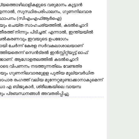
്സ്യത്തൊഴിലാളികളുടെ വരുമാനം കൂട്ടാൻ
റി. എന്നാൽ, സുസ്ഥിരപരിപാലനം, ​ഗുണനിലവാര
ഷണ സ്ഥാപനം (സിഎംഎഫ്ആർഐ)
ുകയും ചെയ്ത സാഹചര്യത്തിൽ, കടൽച്ചൊറി
്ത് നിന്നും പിടിച്ചത്. എന്നാൽ, ഇന്ത്യയിൽ
 ബോധവൽകരണവും ഇവയുടെ ഉപഭോ​ഗം
ായി ചേർന്ന് കേരള സർവകലാശാലയാണ്
ിയതെന്ന് സെൻട്രൽ ഇൻസ്റ്റിറ്റ്യൂട്ട് ഓഫ്
ലേക്കാണ്. ആ​ഗോളതലത്തിൽ കടൽച്ചൊറി
ടെ വിപണനം നടത്തുന്നതിലം വേണ്ടത്ര
ുകയും ​ഗുണനിലവാരമുളള പുതിയ മൂല്യവർധിത
​ഗത്ത് വലിയ മുന്നേറ്റമുണ്ടാക്കാനാകുമെന്ന്
എ ബിജുകാർ, ശ്രീലങ്കയിലെ വായമ്പ
്രബന്ധനങ്ങൾ അവതരിപ്പിച്ചു.