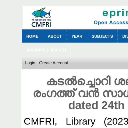
HOME
ABOUT
YEAR
SUBJECTS
DI
ADVANCED SEARCH
Login
Create Account
കടൽച്ചൊറി ശല
രംഗത്ത് വൻ സാധ്
dated 24t
CMFRI, Library
(202