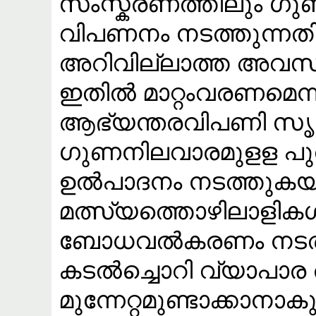
സംസ്കരണത്തിലും ​ഗ
വിപണനം നടത്തുന്നതി
അറിവില്ലാത്ത അവസ്ഥ
ഇതിൽ മാറ്റംവരണമെന്
ആഭ്യന്തരവിപണി സൃഷ്ട
ഗുണനിലവാരമുളള പു
ഉൽപാദനം നടത്തുകയ
മത്സ്യത്തൊഴിലാളിക
ബോധവൽകരണം നടത്
കടൽച്ചൊറി വ്യാപാര ര
മുന്നേറ്റമുണ്ടാക്കാനാകു