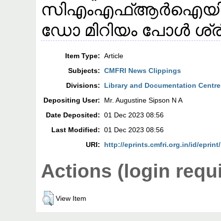
സിഎംഎഫ്ആർഐയിൽ പ്ര
ഡോ മിറിയം പോൾ ശ്രീ
Item Type:
Article
Subjects:
CMFRI News Clippings
Divisions:
Library and Documentation Centre
Depositing User:
Mr. Augustine Sipson N A
Date Deposited:
01 Dec 2023 08:56
Last Modified:
01 Dec 2023 08:56
URI:
http://eprints.cmfri.org.in/id/eprin
Actions (login requ
View Item