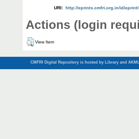
URI:
http://eprints.cmfri.org.in/id/eprin
Actions (login requ
View Item
CMFRI Digital Repository is hosted by Library and AKMU 