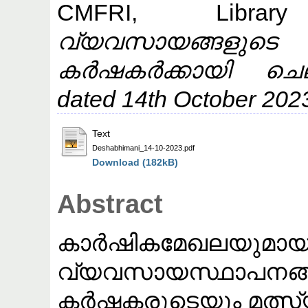
CMFRI, Library
വ്യവസായങ്ങളുട
കർഷകർക്കായി ചെലവ
dated 14th October 202
Text
Deshabhimani_14-10-2023.pdf
Download (182kB)
Abstract
കാർഷികമേഖലയുമായി ബ
വ്യവസായസ്ഥാപനങ്
കർഷകരുടെയും മത്സ്