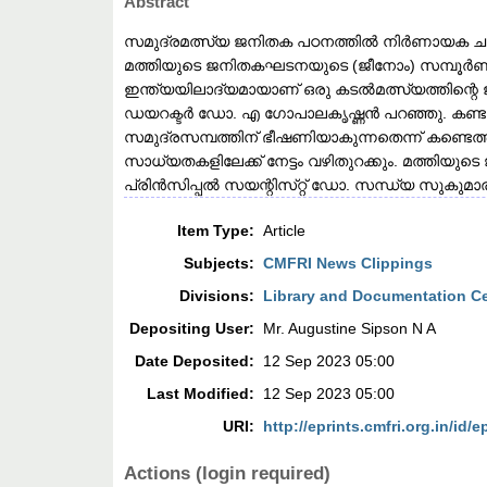
Abstract
സമുദ്രമത്സ്യ ജനിതക പഠനത്തിൽ നിർണായക ച
മത്തിയുടെ ജനിതകഘടനയുടെ (ജീനോം) സമ്പൂർ
ഇന്ത്യയിലാദ്യമായാണ് ഒരു കടൽമത്സ്യത്തിന്
ഡയറക്ടർ ഡോ. എ ഗോപാലകൃഷ്ണൻ പറഞ്ഞു. കണ്ടുപ
സമുദ്രസമ്പത്തിന് ഭീഷണിയാകുന്നതെന്ന് കണ്ടെ
സാധ്യതകളിലേക്ക് നേട്ടം വഴിതുറക്കും. മത്തിയുട
പ്രിൻസിപ്പൽ സയന്റിസ്‌റ്റ്‌ ഡോ. സന്ധ്യ സുകുമാര
Item Type:
Article
Subjects:
CMFRI News Clippings
Divisions:
Library and Documentation C
Depositing User:
Mr. Augustine Sipson N A
Date Deposited:
12 Sep 2023 05:00
Last Modified:
12 Sep 2023 05:00
URI:
http://eprints.cmfri.org.in/id/e
Actions (login required)