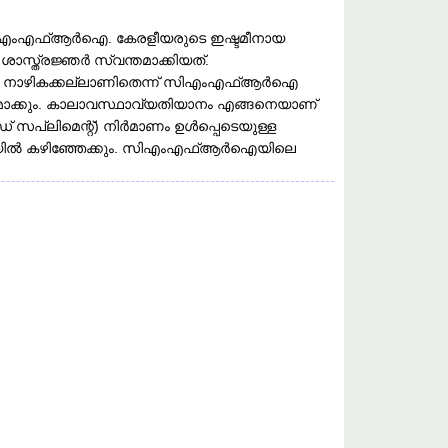
 സിഎംഎഫ്ആർഐ. കേരളീയരുടെ ഇഷ്ടമീനായ
ത്രജ്ഞർ സ്വന്തമാക്കിയത്.
യിലെ നാഴികക്കല്ലാണിതെന്ന് സിഎംഎഫ്ആർഐ
മാക്കും. കാലാവസ്ഥാവ്യതിയാനം എങ്ങനെയാണ്‌
 സപ്ലിമെന്റ്) നിർമാണം ഉൾപ്പെടെയുള്ള
നും ഭാവിയിൽ കഴിഞ്ഞേക്കും. സിഎംഎഫ്ആർഐയിലെ