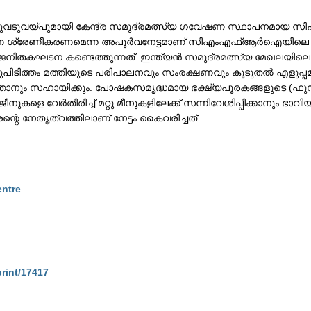
ുവടുവയ്പുമായി കേന്ദ്ര സമുദ്രമത്സ്യ ഗവേഷണ സ്ഥാപനമായ
ണ ശ്രേണീകരണമെന്ന അപൂർവനേട്ടമാണ് സിഎംഎഫ്ആർഐയിലെ ശാസ്
റെ ജനിതകഘടന കണ്ടെത്തുന്നത്. ഇന്ത്യൻ സമുദ്രമത്സ്യ മേഖല
ിടിത്തം മത്തിയുടെ പരിപാലനവും സംരക്ഷണവും കൂടുതൽ എളുപ്പ
ത്താനും സഹായിക്കും. പോഷകസമൃദ്ധമായ ഭക്ഷ്യപൂരകങ്ങളുടെ (ഫുഡ്
െ ജീനുകളെ വേർതിരിച്ച് മറ്റു മീനുകളിലേക്ക് സന്നിവേശിപ്പിക്കാ
ന്റെ നേതൃത്വത്തിലാണ് നേട്ടം കൈവരിച്ചത്‌.
entre
print/17417