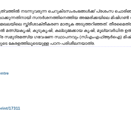
ത്വത്തിൽ നടന്നുവരുന്ന ചെറുകിടസംരംഭങ്ങൾക്ക് പ്രശംസ ചൊരിഞ്
ാക്കുന്നതിനായി സന്ദർശനത്തിനെത്തിയ അമേരിക്കയിലെ മിഷിഗൺ സ്റ്റേറ
്യമേഖലയിലെ സ്ത്രീശാക്തീകരണ മാതൃക അടുത്തറിഞ്ഞത്. തീരമൈ
മത്സ്യകൃഷി, കൂടുകൃഷി, കല്ലുമ്മക്കായ കൃഷി, മൂല്യവർധിത ഉൽ
 സമുദ്രമത്സ്യ ഗവേഷണ സ്ഥാപനവും (സിഎംഎഫ്ആർഐ) മിഷിഗൺ സ്റ്റ
ുടെ കേരളത്തിലൂടെയുള്ള പഠന-പരിശീലനയാത്ര.
entre
print/17311