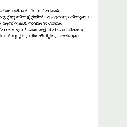
ഞ് അമേരിക്കൻ വിദ്യാർത്ഥികൾ.
്റ് യൂണിവേഴ്സിറ്റിയിൽ (എംഎസ്‌യു) നിന്നുള്ള 10
ത്രി യൂണിറ്റുകൾ, സ്വയംസഹായക
പാദനം എന്നീ മേഖലകളിൽ പ്രവർത്തിക്കുന്ന
േറ്റ് യൂണിവേഴ്‌സിറ്റിയും തമ്മിലുള്ള