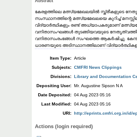
Abstract
കേരളത്തിലെ മത്സ്യമേഖലയിൽ സ്ത്രീകളുടെ നേതൃ
സംസ്ഥാനത്തിന്റെ മത്സ്യമേഖലയെ കുറിച്ച് മനസ്സില
വിദ്യാർത്ഥികളും രണ്ട് അധ്യാപകരുമാണ് മത്സ
വനിതാസംഘങ്ങൾ തുടങ്ങിയവയുടെ നേതൃത്വത്തിൽ 
വനിതാസംരംഭങ്ങൾ സംഘത്തെ ആകർഷിച്ചു. കേന്ദ്ര
ധാരണയുടെ അടിസ്ഥാനത്തിലാണ് വിദ്യാർത്ഥികള
Item Type:
Article
Subjects:
CMFRI News Clippings
Divisions:
Library and Documentation C
Depositing User:
Mr. Augustine Sipson N A
Date Deposited:
04 Aug 2023 05:16
Last Modified:
04 Aug 2023 05:16
URI:
http://eprints.cmfri.org.in/id/e
Actions (login required)