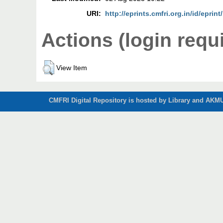
URI:
http://eprints.cmfri.org.in/id/eprin
Actions (login requ
View Item
CMFRI Digital Repository is hosted by Library and AKMU 