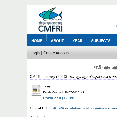
HOME
ABOUT
YEAR
SUBJECTS
Login
Create Account
സി എം എഫ
CMFRI, Library
(2023)
സി എം എഫ് ആർ ഐ സന്ദർശിച്
Text
Kerala Kaumudi_29-07-2023.pdf
Download (129kB)
Official URL:
https://keralakaumudi.com/news/ne