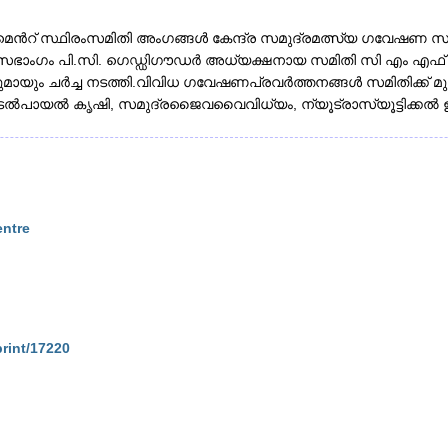
ൻറ് സ്ഥിരംസമിതി അംഗങ്ങൾ കേന്ദ്ര സമുദ്രമത്സ്യ ഗവേഷണ സ
്‌സഭാംഗം പി.സി. ഗെഡ്ഡിഗൗഡർ അധ്യക്ഷനായ സമിതി സി എം എ
ായും ചർച്ച നടത്തി.വിവിധ ഗവേഷണപ്രവർത്തനങ്ങൾ സമിതിക്ക് മുമ്
, കടൽപായൽ കൃഷി, സമുദ്രജൈവവൈവിധ്യം, ന്യൂട്രാസ്യൂട്ടിക്കൽ 
entre
print/17220