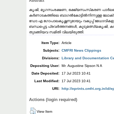
Abstract
കൃഷി, മൃഗസംരക്ഷണ, ഭക്ഷ്യസംസ്‌കരണ പാർലമെ
കർണാടകത്തിലെ ബാഗൽകോട്ടിൽനിന്നുള്ള ലോക
ഡോ.എ.ഗോപാലകൃഷ്ണനുമായും വകുപ്പ് മേധാവികളുമ
ബന്ധപ്പെട്ട പ്രവർത്തനങ്ങൾ, കൂടുമത്സ്യകൃഷി
തുടങ്ങിയവ സമിതി വിലയിരുത്തി.
Item Type:
Article
Subjects:
CMFRI News Clippings
Divisions:
Library and Documentation C
Depositing User:
Mr. Augustine Sipson N A
Date Deposited:
17 Jul 2023 10:41
Last Modified:
17 Jul 2023 10:41
URI:
http://eprints.cmfri.org.in/id/e
Actions (login required)
View Item