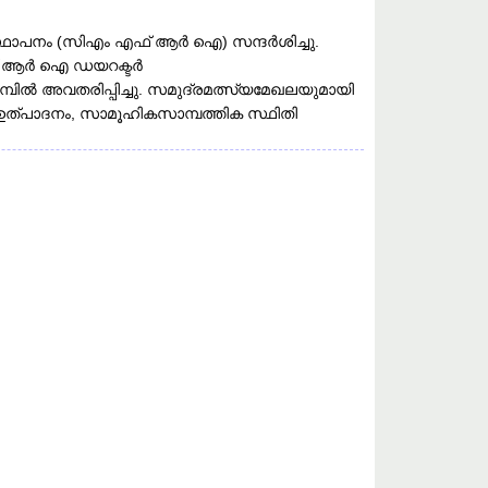
്ഥാപനം (സിഎം എഫ് ആർ ഐ) സന്ദർശിച്ചു.
ഫ് ആർ ഐ ഡയറക്ടർ
പിൽ അവതരിപ്പിച്ചു. സമുദ്രമത്സ്യമേഖലയുമായി
ഉത്പാദനം, സാമൂഹികസാമ്പത്തിക സ്ഥിതി