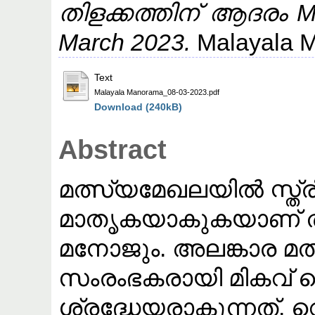
തിളക്കത്തിന് ആദരം Ma
March 2023.
Malayala 
Text
Malayala Manorama_08-03-2023.pdf
Download (240kB)
Abstract
മത്സ്യമേഖലയിൽ സ്ത്രീ
മാതൃകയാകുകയാണ് തൃപ്
മനോജും. അലങ്കാര മത
സംരംഭകരായി മികവ് ത
ശ്രദ്ധേയരാകുന്നത്.