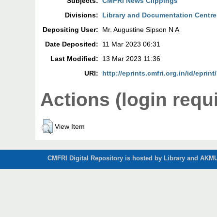
Subjects:
CMFRI News Clippings
Divisions:
Library and Documentation Centre
Depositing User:
Mr. Augustine Sipson N A
Date Deposited:
11 Mar 2023 06:31
Last Modified:
13 Mar 2023 11:36
URI:
http://eprints.cmfri.org.in/id/eprin
Actions (login requ
View Item
CMFRI Digital Repository is hosted by Library and AKMU 