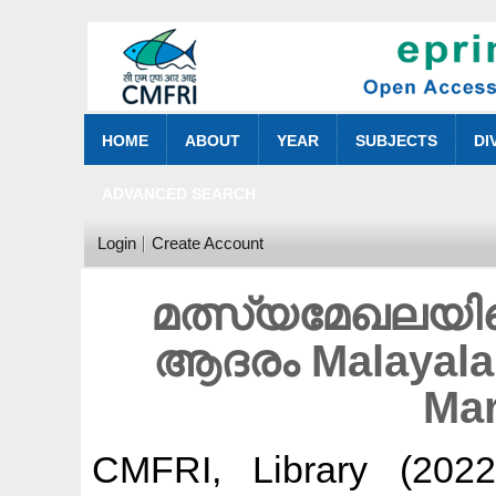
HOME
ABOUT
YEAR
SUBJECTS
DI
ADVANCED SEARCH
Login
Create Account
മത്സ്യമേഖലയിലെ
ആദരം Malayala 
Mar
CMFRI, Library
(202