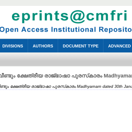
DIVISIONS
AUTHORS
DOCUMENT TYPE
ADVANCED
്ടും ക്ഷേത്രീയ രാജ്‌ഭാഷാ പുരസ്‌കാരം Madhyamam 
ും ക്ഷേത്രീയ രാജ്‌ഭാഷാ പുരസ്‌കാരം Madhyamam dated 30th Janu