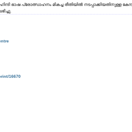
ദി ഭാഷ പ്രോത്സാഹനം മികച്ച രീതിയിൽ നടപ്പാക്കിയതിനുള്ള കേന്ദ
ിച്ചു.
entre
print/16670