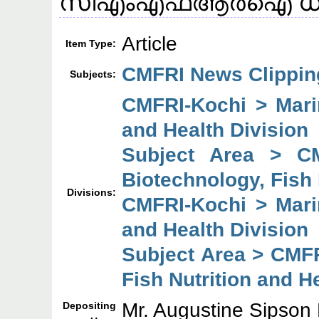
സിഎംഎഫ്ആർഐ ധാ
Article
Item Type:
CMFRI News Clippin
Subjects:
CMFRI-Kochi > Marin
and Health Division
Subject Area > C
Biotechnology, Fish 
Divisions:
CMFRI-Kochi > Marin
and Health Division
Subject Area > CMFR
Fish Nutrition and H
Mr. Augustine Sipson
Depositing