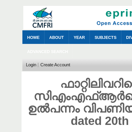
HOME
ABOUT
YEAR
SUBJECTS
DI
ADVANCED SEARCH
Login
Create Account
ഫാറ്റിലിവറി
സിഎംഎഫ്ആർ
ഉൽപന്നം വിപണിയില
dated 20t